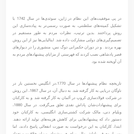
در پی موفقیت‌های این نظام در ژاپن، سوئدی‌ها در سال 1742 با
تشکیل کمیته‌های سلطنتی، به صورت رسمی‌تر به پیاده‌سازی این
روش پرداختند .بدین ترتیب، نظرات مردم به طور مستقیم در
تصمیم‌گیری‌های دولتی مشارکت داده شد. ایتالیایی‌ها نیز از این روش
بهره بردند . و در دوران حکمرانی دوگ نس، منشوری را در دیوارهای
قصر پادشاهی نصب کردند که فهرستی از مزایای پیشنهادهای مردم به
آن آویخته شده بود.
تاریخچه نظام پیشنهادها در سال 1770،در انگلیس نخستین بار در
ناوگان دریایی به کار گرفته شد. به دنبال آن، در سال 1867، این روش
در شرکت فولادسازی کروپ در آلمان به کار گرفته شد .و به کارکنان
برای پیشنهادات‌شان پاداش نقدی تعلق می‌گرفت. در سال 1880،
ویلیام دنی، مالک شرکت کشتی‌سازی انگلیسی، به کارکنان خود
دستور داد که پیشنهادهایی برای کاهش هزینه‌های تولید ارائه دهند.
ابتدا، کارکنان به این درخواست به صورت انفعالی پاسخ دادند، اما
پس از معرفی پاداش مالی برای هر پیشنهاد، میزان خلاقیت و تعداد